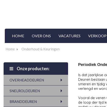
HOME
OVER ONS
VACATURES
VERKOOP
Home
Onderhoud & Keuringen
Periodiek Onde
Onze producten:
Is dat jaarlijkse
Deuren bestaan u
OVERHEADDEUREN
smeren en tijdig
verlengd en wor
SNELROLDEUREN
Vooral de veren 
BRANDDEUREN
de loop der tijd 
zodat uw deuren 