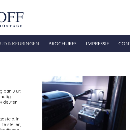
UD & KEURINGEN
BROCHURES
IMPRESSIE
CON
 aan u uit.
lmatig
uw deuren
esteld. In
te stellen,
h bediende