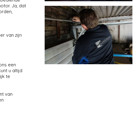
otor. Ja, dat
orden,
r van zijn
 ons een
nt u altijd
jk te
nt van
en