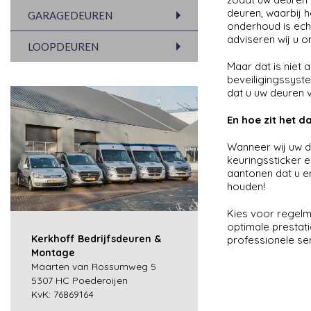
deuren, waarbij h
GARAGEDEUREN
onderhoud is echt
adviseren wij u om
LOOPDEUREN
Maar dat is niet 
beveiligingssyste
dat u uw deuren v
En hoe zit het 
Wanneer wij uw d
keuringssticker e
aantonen dat u e
houden!
Kies voor regelm
optimale prestat
Kerkhoff Bedrijfsdeuren &
professionele se
Montage
Maarten van Rossumweg 5
5307 HC Poederoijen
KvK: 76869164