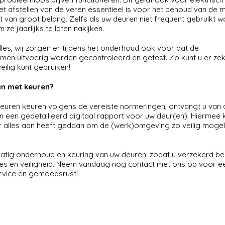
et afstellen van de veren essentieel is voor het behoud van de m
 van groot belang. Zelfs als uw deuren niet frequent gebruikt w
 ze jaarlijks te laten nakijken.
alles, wij zorgen er tijdens het onderhoud ook voor dat de
men uitvoerig worden gecontroleerd en getest. Zo kunt u er zeke
eilig kunt gebruiken!
dan met keuren?
euren keuren volgens de vereiste normeringen, ontvangt u van
n een gedetailleerd digitaal rapport voor uw deur(en). Hiermee ku
r alles aan heeft gedaan om de (werk)omgeving zo veilig mogeli
atig onderhoud en keuring van uw deuren, zodat u verzekerd be
ies en veiligheid. Neem vandaag nog
contact
met ons op voor e
rvice en gemoedsrust!