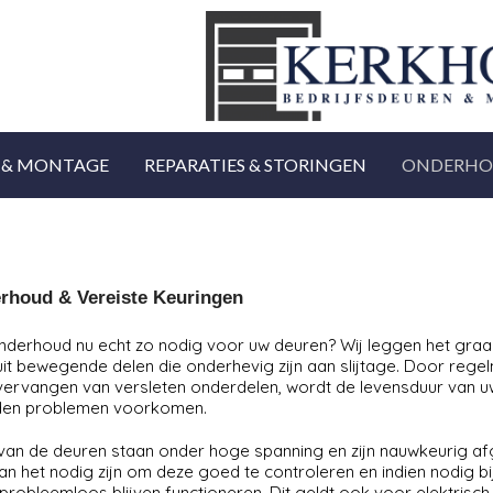
 & MONTAGE
REPARATIES & STORINGEN
ONDERHO
rhoud & Vereiste Keuringen
 onderhoud nu echt zo nodig voor uw deuren? Wij leggen het graag
it bewegende delen die onderhevig zijn aan slijtage. Door rege
 vervangen van versleten onderdelen, wordt de levensduur van 
den problemen voorkomen.
van de deuren staan onder hoge spanning en zijn nauwkeurig afg
kan het nodig zijn om deze goed te controleren en indien nodig bij 
probleemloos blijven functioneren. Dit geldt ook voor elektrisc